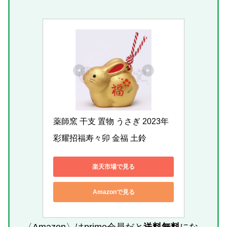
薬師窯 干支 置物 うさぎ 2023年 
彩耀招福寿々卯 金福 土鈴 
楽天市場で見る
Amazonで見る