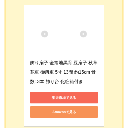
飾り扇子 金箔地黒骨 豆扇子 秋草 
花車 御所車 5寸 13間 約15cm 骨
数13本 飾り台 化粧箱付き 
楽天市場で見る
Amazonで見る