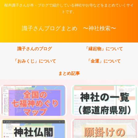
桜井識子さんが本・ブログで紹介している神社やお寺などをまとめていくサイ
トです。
識子さんブログまとめ 〜神社検索〜
識子さんのブログ
「縁起物」について
「おみくじ」について
「金運」について
まとめ記事