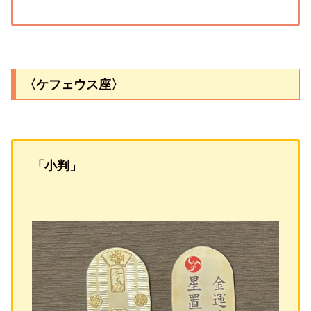
〈ケフェウス座〉
「小判」