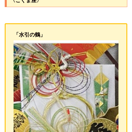
〈こぐま座〉
「水引の鶴」