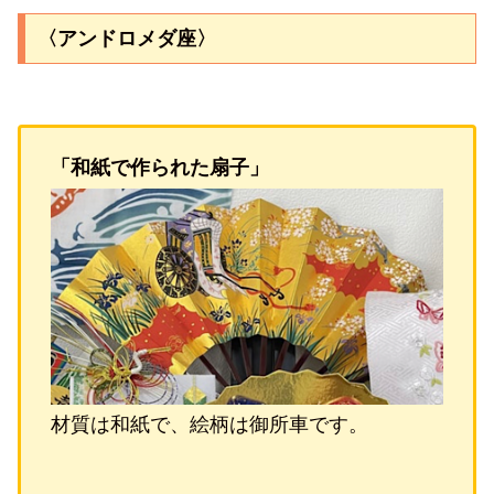
〈アンドロメダ座〉
「和紙で作られた扇子」
材質は和紙で、絵柄は御所車です。