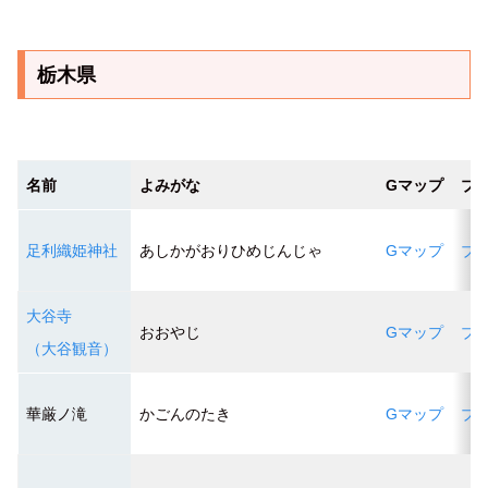
栃木県
名前
よみがな
Gマップ
ブ
足利織姫神社
あしかがおりひめじんじゃ
Gマップ
ブ
大谷寺
おおやじ
Gマップ
ブ
（大谷観音）
華厳ノ滝
かごんのたき
Gマップ
ブ