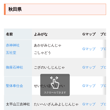
秋田県
名前
よみがな
Gマップ
ブロ
赤神神社
あかがみじんじゃ
Gマップ
ブロ
五社堂
ごしゃどう
御座石神社
ござのいしじんじゃ
Gマップ
ブロ
聖体奉仕会
せいたいほうしかい
Gマップ
ブロ
スクロールできます
太平山三吉神社
たいへいざんみよしじんじゃ
Gマップ
ブロ