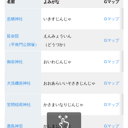
名前
よみがな
Gマップ
ブ
息栖神社
いきすじんじゃ
Gマップ
ブ
延命院
えんみょういん
Gマップ
（平将門公胴塚）
（どうづか）
御岩神社
おいわじんじゃ
Gマップ
ブ
ブ
大洗磯前神社
おおあらいいそさきじんじゃ
Gマップ
ブ
笠間稲荷神社
かさまいなりじんじゃ
Gマップ
ブ
鹿島神宮
かしまじんぐう
Gマップ
ブ