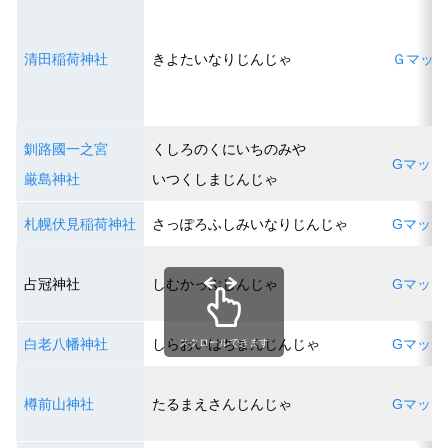
清田稲荷神社
きよたいなりじんじゃ
Ｇマッ
釧路國一之宮
くしろのくにいちのみや
Gマップ
厳島神社
いつくしまじんじゃ
札幌伏見稲荷神社
さっぽろふしみいなりじんじゃ
Gマップ
占冠神社
しむかっぷじんじゃ
Gマップ
白老八幡神社
しらおいはちまんじんじゃ
Gマップ
スクロールできます
樽前山神社
たるまえさんじんじゃ
Gマップ