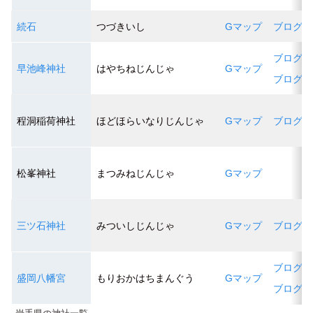
続石
つづきいし
Gマップ
ブログ１
ブログ１
早池峰神社
はやちねじんじゃ
Gマップ
ブログ２
程洞稲荷神社
ほどほらいなりじんじゃ
Gマップ
ブログ１
松峯神社
まつみねじんじゃ
Gマップ
三ツ石神社
みついしじんじゃ
Gマップ
ブログ１
ブログ１
盛岡八幡宮
もりおかはちまんぐう
Gマップ
ブログ２