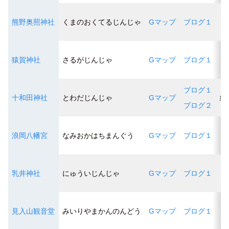
熊野奥照神社
くまのおくてるじんじゃ
Gマップ
ブログ１
猿賀神社
さるがじんじゃ
Gマップ
ブログ１
ブログ１
十和田神社
とわだじんじゃ
Gマップ
縁
ブログ２
浪岡八幡宮
なみおかはちまんぐう
Gマップ
ブログ１
乳井神社
にゅういじんじゃ
Gマップ
ブログ１
見入山観音堂
みいりやまかんのんどう
Gマップ
ブログ１