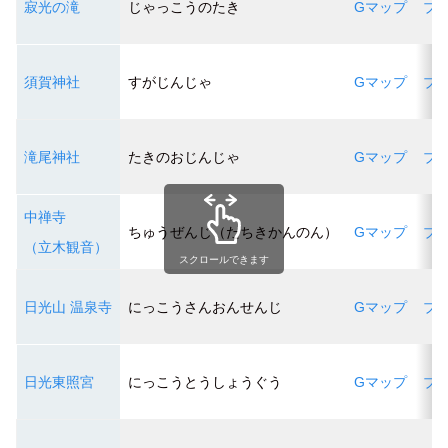
寂光の滝
じゃっこうのたき
Gマップ
ブ
須賀神社
すがじんじゃ
Gマップ
ブ
滝尾神社
たきのおじんじゃ
Gマップ
ブ
中禅寺
ちゅうぜんじ（たちきかんのん）
Gマップ
ブ
（立木観音）
スクロールできます
日光山 温泉寺
にっこうさんおんせんじ
Gマップ
ブ
日光東照宮
にっこうとうしょうぐう
Gマップ
ブ