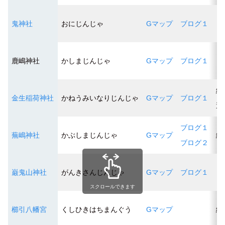
鬼神社
おにじんじゃ
Gマップ
ブログ１
鹿嶋神社
かしまじんじゃ
Gマップ
ブログ１
縁
金生稲荷神社
かねうみいなりじんじゃ
Gマップ
ブログ１
運
ブログ１
蕪嶋神社
かぶしまじんじゃ
Gマップ
縁
ブログ２
巌鬼山神社
がんきさんじんじゃ
Gマップ
ブログ１
スクロールできます
櫛引八幡宮
くしひきはちまんぐう
Gマップ
縁