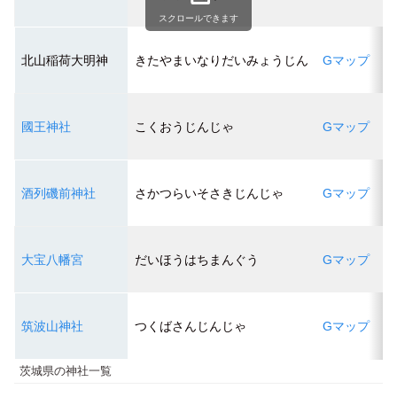
スクロールできます
北山稲荷大明神
きたやまいなりだいみょうじん
Gマップ
國王神社
こくおうじんじゃ
Gマップ
ブ
ブ
酒列磯前神社
さかつらいそさきじんじゃ
Gマップ
ブ
大宝八幡宮
だいほうはちまんぐう
Gマップ
ブ
筑波山神社
つくばさんじんじゃ
Gマップ
ブ
茨城県の神社一覧