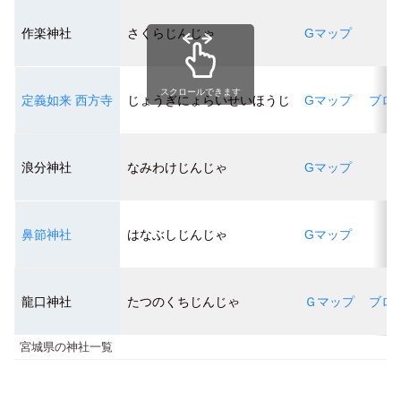
作楽神社
さくらじんじゃ
Gマップ
スクロールできます
定義如来 西方寺
じょうぎにょらいせいほうじ
Gマップ
ブロ
浪分神社
なみわけじんじゃ
Gマップ
鼻節神社
はなぶしじんじゃ
Gマップ
龍口神社
たつのくちじんじゃ
Ｇマップ
ブロ
宮城県の神社一覧