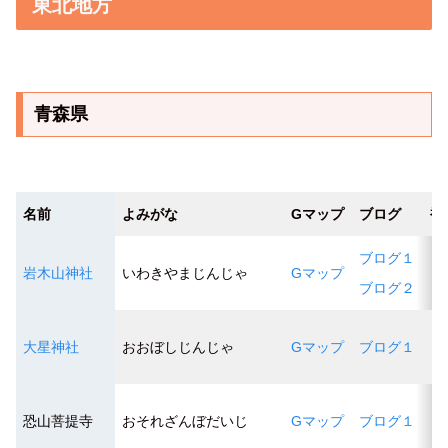
東北地方
青森県
名前
よみがな
Gマップ
ブログ
補
ブログ１
岩木山神社
いわきやまじんじゃ
Gマップ
ブログ２
大星神社
おおぼしじんじゃ
Gマップ
ブログ１
恐山菩提寺
おそれざんぼだいじ
Gマップ
ブログ１