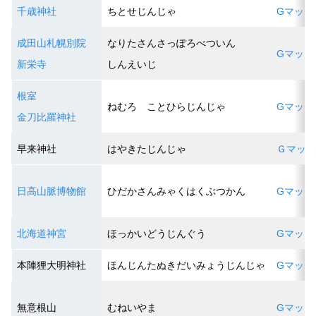
千歳神社
ちとせじんじゃ
Gマップ
成田山札幌別院
なりたさんさっぽろべついん
Gマップ
新栄寺
しんえいじ
根室
ねむろ ことひらじんじゃ
Gマップ
金刀比羅神社
早来神社
はやきたじんじゃ
Ｇマッ
日高山脈博物館
ひだかさんみゃくはくぶつかん
Gマップ
北海道神宮
ほっかいどうじんぐう
Gマップ
本陣狸大明神社
ほんじんたぬきだいみょうじんじゃ
Gマップ
無意根山
むねいやま
Gマップ