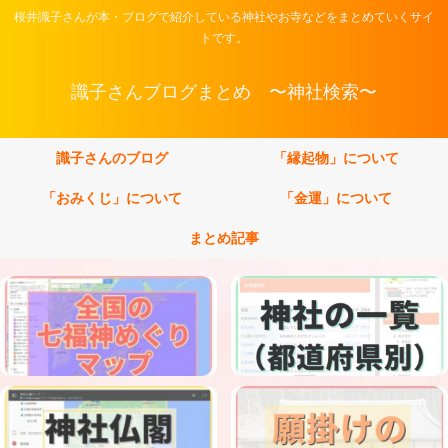
桜井識子さんが本・ブログで紹介している神社やお寺などをまとめていくサイ
トです。
識子さんブログまとめ 〜神社検索〜
識子さんのブログ
「縁起物」について
「おみくじ」について
「金運」について
まとめ記事